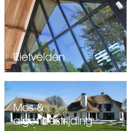
Rietvelden
Mos &
algenbestrijding