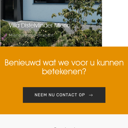
Villa Distelvlinder Mierlo
Vill
Mierlo, Noord-Brabant
Waalre
Benieuwd wat we voor u kunnen
betekenen?
NEEM NU CONTACT OP