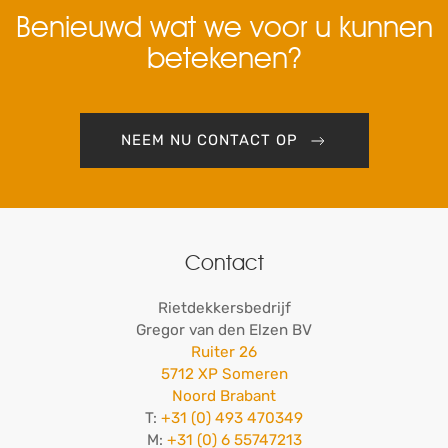
Benieuwd wat we voor u kunnen
betekenen?
NEEM NU CONTACT OP
Contact
Rietdekkersbedrijf
Gregor van den Elzen BV
Ruiter 26
5712 XP Someren
Noord Brabant
T:
+31 (0) 493 470349
M:
+31 (0) 6 55747213