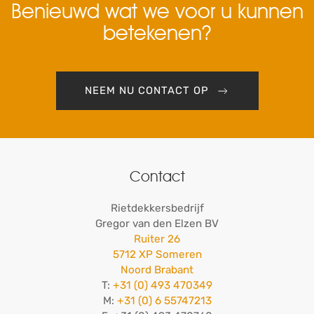
Benieuwd wat we voor u kunnen
betekenen?
NEEM NU CONTACT OP
Contact
Rietdekkersbedrijf
Gregor van den Elzen BV
Ruiter 26
5712 XP Someren
Noord Brabant
T:
+31 (0) 493 470349
M:
+31 (0) 6 55747213